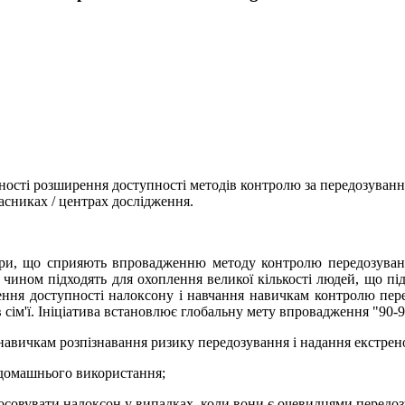
ності розширення доступності методів контролю за передозуванн
асниках / центрах дослідження.
ори, що сприяють впровадженню методу контролю передозуванн
чином підходять для охоплення великої кількості людей, що під
ення доступності налоксону і навчання навичкам контролю пер
ім'ї. Ініціатива встановлює глобальну мету впровадження "90-90-
о навичкам розпізнавання ризику передозування і надання екстрено
 домашнього використання;
стосовувати налоксон у випадках, коли вони є очевидцями передо