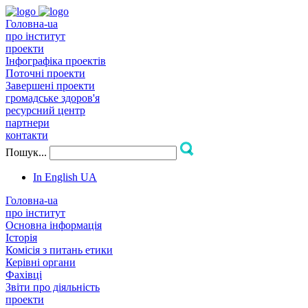
Головна-ua
про інститут
проекти
Інфографіка проектів
Поточні проекти
Завершені проекти
громадське здоров'я
ресурсний центр
партнери
контакти
Пошук...
In English
UA
Головна-ua
про інститут
Основна інформація
Історія
Комісія з питань етики
Керівні органи
Фахівці
Звіти про діяльність
проекти