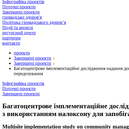
Інфографіка проектів
Поточні проекти
Завершені проекти
громадське здоров'я
Політика громадського здоров’я
Події та анонси
ресурсний центр
партнери
контакти
проекти
Завершені проекти
Завершені проекти
Багатоцентрове імплементаційне дослідження надання допо
передозування
Інфографіка проектів
Поточні проекти
Завершені проекти
Багатоцентрове імплементаційне дослід
з використанням налоксону для запобіга
Multisite implementation study on community managem