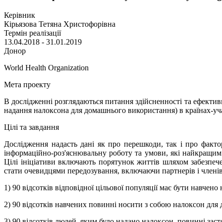
Керівник
Кірьязова Тетяна Христофорівна
Термін реалізації
13.04.2018 - 31.01.2019
Донор
World Health Organization
Мета проекту
В дослідженні розглядаються питання здійсненності та ефектив
надання налоксона для домашнього використання) в країнах-уч
Цілі та завдання
Дослідження надасть дані як про перешкоди, так і про факт
інформаційно-роз'яснювальну роботу та умови, які найкращим 
Цілі ініціативи включають порятунок життів шляхом забезпеч
стати очевидцями передозування, включаючи партнерів і членів с
1) 90 відсотків відповідної цільової популяції має бути навчен
2) 90 відсотків навчених повинні носити з собою налоксон для
3) 90 відсотків людей, яким було надано налоксон, повинні за