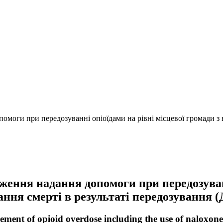
моги при передозуванні опіоїдами на рівні місцевої громади з в
ження надання допомоги при передозуванн
ння смерті в результаті передозування 
ent of opioid overdose including the use of naloxone