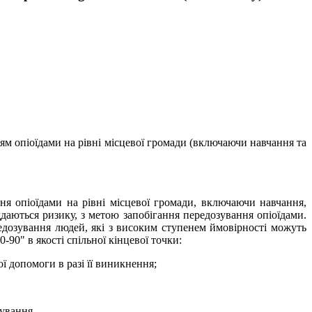
ям опіоїдами на рівні місцевої громади (включаючи навчання та
я опіоїдами на рівні місцевої громади, включаючи навчання,
даються ризику, з метою запобігання передозування опіоїдами.
едозування людей, які з високим ступенем ймовірності можуть
90" в якості спільної кінцевої точки:
ї допомоги в разі її виникнення;
зування.