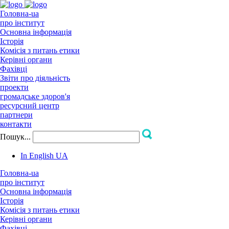
Головна-ua
про інститут
Основна інформація
Історія
Комісія з питань етики
Керівні органи
Фахівці
Звіти про діяльність
проекти
громадське здоров'я
ресурсний центр
партнери
контакти
Пошук...
In English
UA
Головна-ua
про інститут
Основна інформація
Історія
Комісія з питань етики
Керівні органи
Фахівці