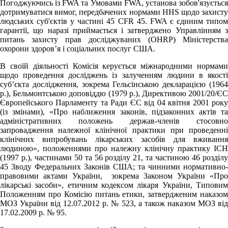
Погоджуючись із FWA та Умовами FWA, установа зобов'язується
дотримуватися вимог, передбачених нормами HHS щодо захисту
людських суб'єктів у частині 45 CFR 45. FWA є єдиним типом
гарантії, що наразі приймається і затверджено Управлінням з
питань захисту прав досліджуваних (OHRP) Міністерства
охорони здоров’я і соціальних послуг США.
В своїй діяльності Комісія керується міжнародними нормами
щодо проведення досліджень із залученням людини в якості
суб’єкта дослідження, зокрема Гельсінською декларацією (1964
р.), Бельмонтською доповіддю (1979 р.), Директивою 2001/20/ЄС
Європейського Парламенту та Ради ЄС від 04 квітня 2001 року
(із змінами), «Про наближення законів, підзаконних актів та
адміністративних положень держав-членів стосовно
запровадження належної клінічної практики при проведенні
клінічних випробувань лікарських засобів для вживання
людиною», положеннями про належну клінічну практику ICH
(1997 р.), частинами 50 та 56 розділу 21, та частиною 46 розділу
45 Зводу Федеральних Законів США; та чинними нормативно-
правовими актами України, зокрема Законом України «Про
лікарські засоби», етичним кодексом лікаря України, Типовим
Положенням про Комісію питань етики, затвердженим наказом
МОЗ України від 12.07.2012 р. № 523, а також наказом МОЗ від
17.02.2009 р. № 95.