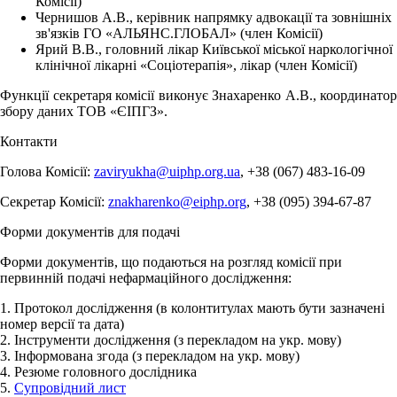
Комісії)
Чернишов А.В., керівник напрямку адвокації та зовнішніх
зв'язків ГО «АЛЬЯНС.ГЛОБАЛ»
(член Комісії)
Ярий В.В., головний лікар Київської міської наркологічної
клінічної лікарні
«
Соцiотерапiя
»
, лікар (член Комісії)
Функції секретаря комісії виконує Знахаренко
А.В., координатор
збору даних ТОВ «ЄІПГЗ».
Контакти
Голова Комісії:
zaviryukha@uiphp.org.ua
,
+38 (067) 483-16-09
Секретар Комісії:
znakharenko@eiphp.org
,
+38 (095) 394-67-87
Форми документів для подачі
Форми документів, що подаються на розгляд комісії при
первинній подачі нефармаційного дослідження:
1. Протокол дослідження (в колонтитулах мають бути зазначені
номер версії та дата)
2. Інструменти дослідження (з перекладом на укр. мову)
3. Інформована згода (з перекладом на укр. мову)
4. Резюме головного дослідника
5.
Супровідний лист