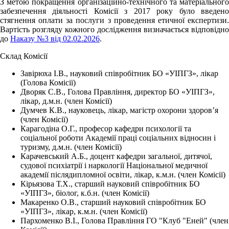
З метою покращення організаційно-технічного та матеріального
забезпечення діяльності Комісії з 2017 року було введено
стягнення оплати за послуги з проведення етичної експертизи.
Вартість розгляду кожного дослідження визначається відповідно
до
Наказу №3 від 02.02.2026
.
Склад Комісії
Завірюха І.В., науковий співробітник БО «УІПГЗ», лікар
(Голова Комісії)
Дворяк С.В., Голова Правління, директор
БО «УІПГЗ»
,
лікар, д.м.н. (член Комісії)
Думчев К.В., науковець, лікар, магістр охорони здоров’я
(член Комісії)
Карагодіна О.Г., професор кафедри психології та
соціальної роботи Академії праці соціальних відносин і
туризму, д.м.н. (член Комісії)
Карачевський А.Б., доцент кафедри загальної, дитячої,
судової психіатрії і наркології Національної медичної
академії післядипломної освіти, лікар, к.м.н. (член Комісії)
Кірьязова Т.Х.,
старший науковий співробітник
БО
«УІПГЗ», біолог, к.б.н. (член Комісії)
Макаренко О.В., старший науковий співробітник БО
«УІПГЗ», лікар, к.м.н. (член Комісії)
Пархоменко В.І., Голова Правління ГО "Клуб "Еней" (член