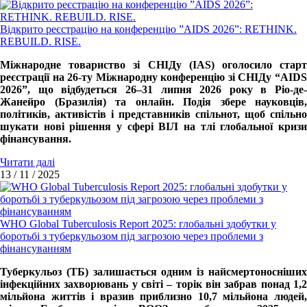
Відкрито реєстрацію на конференцію ”AIDS 2026”: RETHINK.
REBUILD. RISE.
Міжнародне товариство зі СНІДу (IAS) оголосило старт
реєстрації на 26-ту Міжнародну конференцію зі СНІДу “AIDS
2026”, що відбудеться 26–31 липня 2026 року в Ріо-де-
Жанейро (Бразилія) та онлайн. Подія збере науковців,
політиків, активістів і представників спільнот, щоб спільно
шукати нові рішення у сфері ВІЛ на тлі глобальної кризи
фінансування.
Читати далі
13 / 11 / 2025
WHO Global Tuberculosis Report 2025: глобальні здобутки у
боротьбі з туберкульозом під загрозою через проблеми з
фінансуванням
Туберкульоз (ТБ) залишається одним із найсмертоносніших
інфекційних захворювань у світі – торік він забрав понад 1,2
мільйона життів і вразив приблизно 10,7 мільйона людей,