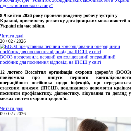
Робоча зустріч "Розвиток дослідницьких можливостей в Україні
під час військового стану"
8-9 квітня 2026 року провели дводенну робочу зустріч у
Кракові, присвячену розвитку дослідницьких можливостей в
Україні під час війни.
Читати далі
20 / 02 / 2026
ВООЗ представила перший консолідований операційний
посібник для посилення відповіді на ІПСШ у світі
12 лютого Всесвітня організація охорони здоров’я (ВООЗ)
повідомила про випуск першого консолідованого
операційного посібника щодо інфекцій, що передаються
статевим шляхом (ІПСШ), покликаного допомогти країнам
посилити профілактику, діагностику, лікування та догляд у
межах систем охорони здоров’я.
Читати далі
09 / 02 / 2026