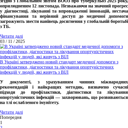
згідно з Глобальним звітом ВООЗ про туберкульоз 2025 року,
оприлюдненим 12 листопада. Незважаючи на значний прогрес
у діагностиці, лікуванні та впровадженні інновацій, нестача
фінансування та нерівний доступ до медичної допомоги
загрожують звести нанівець досягнення у глобальній боротьбі
з ТБ.
Читати далі
03 / 11 / 2025
В Україні затверджено новий стандарт медичної допомоги з
профілактики, діагностики та лікування опортуністичних
інфекцій у людей, які живуть з ВІЛ
У документі, з урахуванням чинних міжнародних
рекомендацій і найкращих методик, визначено сучасні
підходи до профілактики, діагностики та лікування
опортуністичних інфекцій — захворювань, що розвиваються
на тлі ослабленого імунітету.
Читати далі
Попередня
1
2