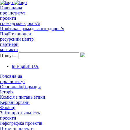
Головна-ua
про інститут
проекти
громадське здоров'я
Політика громадського здоров’я
Події та анонси
ресурсний центр
партнери
контакти
Пошук...
In English
UA
Головна-ua
про інститут
Основна інформація
Історія
Комісія з питань етики
Керівні органи
Фахівці
Звіти про діяльність
проекти
Інфографіка проектів
Поточні проекти