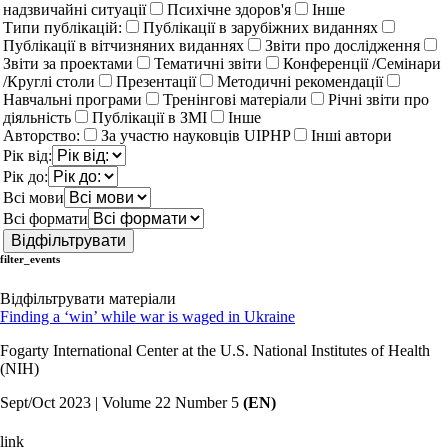
надзвичайні ситуації
Психічне здоров'я
Інше
Типи публікацій:
Публікації в зарубіжних виданнях
Публікації в вітчизняних виданнях
Звіти про дослідження
Звіти за проектами
Тематичні звіти
Конференції /Семінари
/Круглі столи
Презентації
Методичні рекомендації
Навчальні програми
Тренінгові матеріали
Річні звіти про
діяльність
Публікації в ЗМІ
Інше
Авторство:
За участю науковців UIPHP
Інші автори
Рік від:
Рік до:
Всі мови
Всі формати
filter_events
Відфільтрувати матеріали
Finding a ‘win’ while war is waged in Ukraine
Fogarty International Center at the U.S. National Institutes of Health
(NIH)
Sept/Oct 2023 | Volume 22 Number 5
(EN)
link