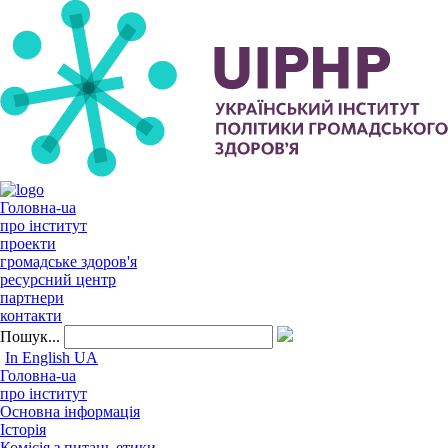
Головна-ua
про інститут
проекти
громадське здоров'я
ресурсний центр
партнери
контакти
Пошук...
In English
UA
Головна-ua
про інститут
Основна інформація
Історія
Комісія з питань етики