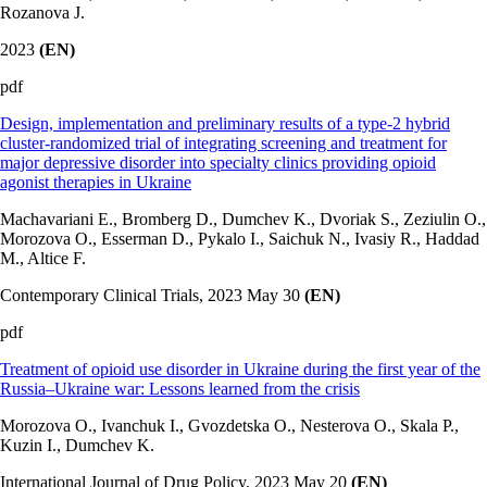
Rozanova J.
2023
(EN)
pdf
Design, implementation and preliminary results of a type-2 hybrid
cluster-randomized trial of integrating screening and treatment for
major depressive disorder into specialty clinics providing opioid
agonist therapies in Ukraine
Machavariani E., Bromberg D., Dumchev K., Dvoriak S., Zeziulin O.,
Morozova O., Esserman D., Pykalo I., Saichuk N., Ivasiy R., Haddad
M., Altice F.
Contemporary Clinical Trials, 2023 May 30
(EN)
pdf
Treatment of opioid use disorder in Ukraine during the first year of the
Russia–Ukraine war: Lessons learned from the crisis
Morozova O., Ivanchuk I., Gvozdetska O., Nesterova O., Skala P.,
Kuzin I., Dumchev K.
International Journal of Drug Policy, 2023 May 20
(EN)