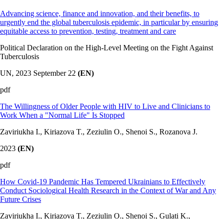
Advancing science, finance and innovation, and their benefits, to
urgently end the global tuberculosis epidemic, in particular by ensuring
equitable access to prevention, testing, treatment and care
Political Declaration on the High-Level Meeting on the Fight Against
Tuberculosis
UN,
2023 September 22
(EN)
pdf
The Willingness of Older People with HIV to Live and Clinicians to
Work When a "Normal Life" Is Stopped
Zaviriukha I., Kiriazova T., Zeziulin O., Shenoi S., Rozanova J.
2023
(EN)
pdf
How Covid-19 Pandemic Has Tempered Ukrainians to Effectively
Conduct Sociological Health Research in the Context of War and Any
Future Crises
Zaviriukha I., Kiriazova T., Zeziulin O., Shenoi S., Gulati K.,