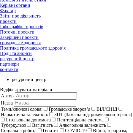
Керівні органи
Фахівці
Звіти про діяльність
проекти
Інфографіка проектів
Поточні проекти
Завершені проекти
громадське здоров'я
Політика громадського здоров’я
Події та анонси
ресурсний центр
партнери
контакти
ресурсний центр
Відфільтрувати матеріали
Автор
Назва
Теми/ключові слова:
Громадське здоров’я
ВІЛ/СНІД
Наркотична залежність
ЗПТ (Замісна підтримувальна терапія)
Інтегрована допомога
Пенітенціарна система
Туберкульоз
Вагітність
Алкогольна залежність
Соціальна робота
Гепатит
COVID-19
Війна, тероризм,