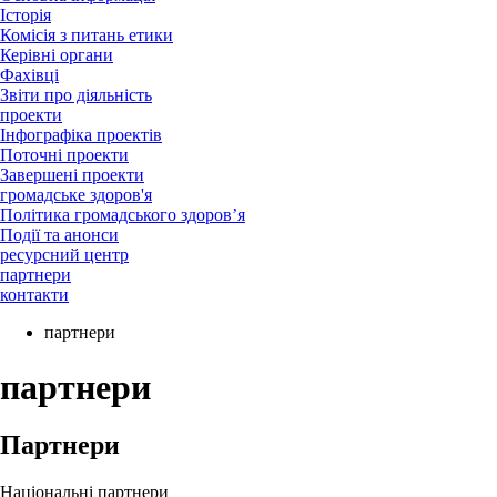
Історія
Комісія з питань етики
Керівні органи
Фахівці
Звіти про діяльність
проекти
Інфографіка проектів
Поточні проекти
Завершені проекти
громадське здоров'я
Політика громадського здоров’я
Події та анонси
ресурсний центр
партнери
контакти
партнери
партнери
Партнери
Національні партнери