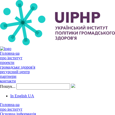
Головна-ua
про інститут
проекти
громадське здоров'я
ресурсний центр
партнери
контакти
Пошук...
In English
UA
Головна-ua
про інститут
Основна інформація