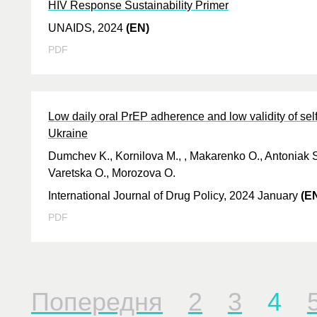
HIV Response Sustainability Primer
UNAIDS, 2024
(EN)
PDF
Low daily oral PrEP adherence and low validity of sel
Ukraine
Dumchev K., Kornilova M., , Makarenko O., Antoniak S.
Varetska O., Morozova O.
International Journal of Drug Policy, 2024 January
(E
PDF
Попередня
2
3
4