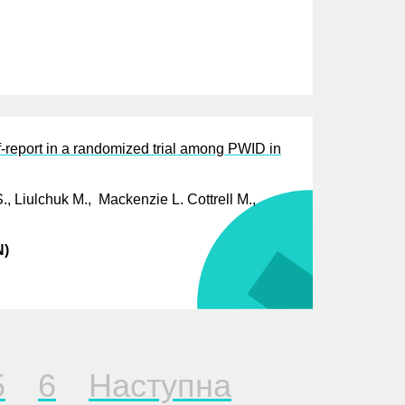
f-report in a randomized trial among PWID in
, Liulchuk M., Mackenzie L. Cottrell M.,
N)
5
6
Наступна