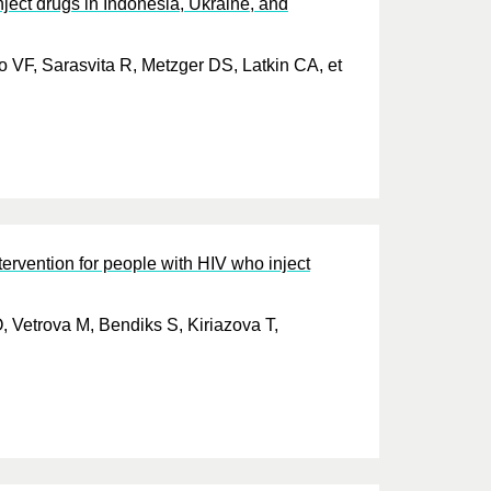
ject drugs in Indonesia, Ukraine, and
 VF, Sarasvita R, Metzger DS, Latkin CA, et
ervention for people with HIV who inject
 Vetrova M, Bendiks S, Kiriazova T,