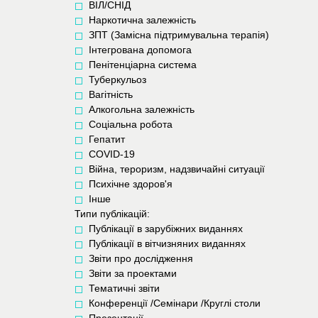
ВІЛ/СНІД
Наркотична залежність
ЗПТ (Замісна підтримувальна терапія)
Інтегрована допомога
Пенітенціарна система
Туберкульоз
Вагітність
Алкогольна залежність
Соціальна робота
Гепатит
COVID-19
Війна, тероризм, надзвичайні ситуації
Психічне здоров'я
Інше
Типи публікацій:
Публікації в зарубіжних виданнях
Публікації в вітчизняних виданнях
Звіти про дослідження
Звіти за проектами
Тематичні звіти
Конференції /Семінари /Круглі столи
Презентації