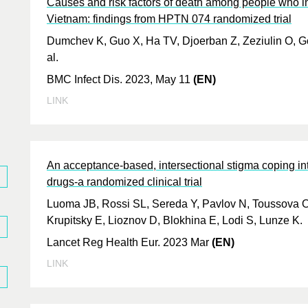
Causes and risk factors of death among people who in
Vietnam: findings from HPTN 074 randomized trial
Dumchev K, Guo X, Ha TV, Djoerban Z, Zeziulin O, Go
al.
BMC Infect Dis. 2023, May 11
(EN)
LINK
An acceptance-based, intersectional stigma coping int
drugs-a randomized clinical trial
Luoma JB, Rossi SL, Sereda Y, Pavlov N, Toussova O,
Krupitsky E, Lioznov D, Blokhina E, Lodi S, Lunze K.
Lancet Reg Health Eur. 2023 Mar
(EN)
LINK