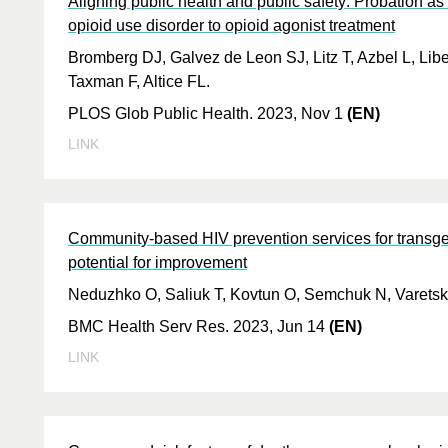
Aligning public health and public safety: Probation as a
opioid use disorder to opioid agonist treatment
Bromberg DJ, Galvez de Leon SJ, Litz T, Azbel L, Li
Taxman F, Altice FL.
PLOS Glob Public Health. 2023, Nov 1
(EN)
LINK
Community-based HIV prevention services for transgen
potential for improvement
Neduzhko O, Saliuk T, Kovtun O, Semchuk N, Varetsk
BMC Health Serv Res. 2023, Jun 14
(EN)
LINK