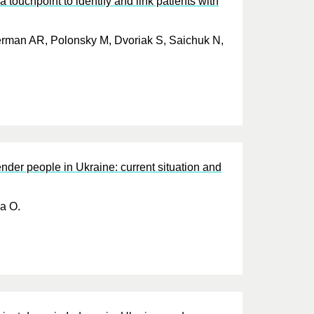
 touchpoint to identify and link patients with
berman AR, Polonsky M, Dvoriak S, Saichuk N,
der people in Ukraine: current situation and
a O.