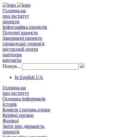
Головна-ua
про інститут
проекти
Інфографіка проектів
Поточні проекти
Завершені проекти
громадське здоров'я
ресурсний центр
партнери
контакти
Пошук...
In English
UA
Головна-ua
про інститут
Основна інформація
Історія
Комісія з питань етики
Керівні органи
Фахівці
Звіти про діяльність
проекти