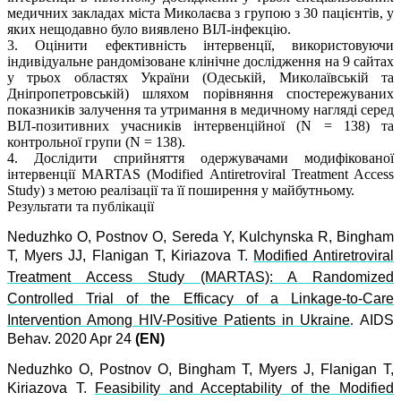
медичних закладах міста Миколаєва з групою з 30 пацієнтів, у
яких нещодавно було виявлено ВІЛ-інфекцію.
3. Оцінити ефективність інтервенції, використовуючи
індивідуальне рандомізоване клінічне дослідження на 9 сайтах
у трьох областях України (Одеській, Миколаївській та
Дніпропетровській) шляхом порівняння спостережуваних
показників залучення та утримання в медичному нагляді серед
ВІЛ-позитивних учасників інтервенційної (N = 138) та
контрольної групи (N = 138).
4. Дослідити сприйняття одержувачами модифікованої
інтервенції MARTAS (Modified Antiretroviral Treatment Access
Study) з метою реалізації та її поширення у майбутньому.
Результати та публікації
Neduzhko O, Postnov O, Sereda Y, Kulchynska R, Bingham
T, Myers JJ, Flanigan T, Kiriazova T.
Modified Antiretroviral
Treatment Access Study (MARTAS): A Randomized
Controlled Trial of the Efficacy of a Linkage-to-Care
Intervention Among HIV-Positive Patients in Ukraine
.
AIDS
Behav. 2020 Apr 24
(EN)
Neduzhko O, Postnov O, Bingham T, Myers J, Flanigan T,
Kiriazova T.
Feasibility and Acceptability of the Modified