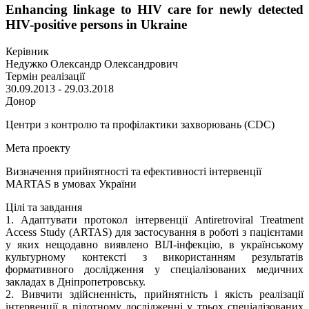
Enhancing linkage to HIV care for newly detected
HIV-positive persons in Ukraine
Керівник
Недужко Олександр Олександрович
Термін реалізації
30.09.2013 - 29.03.2018
Донор
Центри з контролю та профілактики захворювань (CDC)
Мета проекту
Визначення прийнятності та ефективності інтервенції
MARTAS в умовах України
Цілі та завдання
1. Адаптувати протокол інтервенції Antiretroviral Treatment
Access Study (ARTAS) для застосування в роботі з пацієнтами
у яких нещодавно виявлено ВІЛ-інфекцію, в українському
культурному контексті з використанням результатів
формативного дослідження у спеціалізованих медичних
закладах в Дніпропетровську.
2. Вивчити здійсненність, прийнятність і якість реалізації
інтервенції в пілотному дослідженні у трьох спеціалізованих