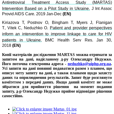
Antiretroviral Treatment Access Study (MARTAS)
Intervention Based on a Pilot Study in Ukraine.
J Int Assoc
Provid AIDS Care. 2019 Jan-Dec
(EN)
Kiriazova T,
Postnov O
,
Bingham T
,
Myers J
,
Flanigan
T
,
Vitek
C,
Neduzhko O.
Patient and provider perspectives
inform an intervention to improve linkage to care for HIV
patients in Ukraine.
BMC Health Serv Res. Jan 30,
2018
(EN)
Копії матеріалів дослідження MARTAS можна отримати за
запитом на дані, надісланому д-ру Олександру Недужко.
Його поточна електронна адреса -
neduzhko@uiphp.org.ua
.
Усі запити на дані повинні подаватися разом з планом, що
описує мету запиту на дані, а також планами щодо захисту
даних та оприлюднення результатів. Запит буде розглянуто
комітетом з передачі даних. Якщо даний комітет не може
зібратися для прийняття рішення на момент подання
запиту, д-р Олександр Недужко прийме відповідне рішення
самостійно.