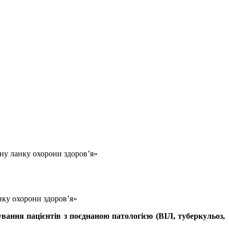
нну ланку охорони здоров’я»
анку охорони здоров’я»
ання пацієнтів з поєднаною патологією (ВІЛ, туберкульоз,