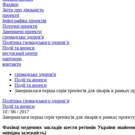
Фахівці
Звіти про діяльність
проекти
Інфографіка проектів
Поточні проекти
Завершені проекти
громадське здоров'я
Політика громадського здоров’я
Події та анонси
ресурсний центр
партнери
контакти
громадське здоров'я
Події та анонси
Події та анонси
Завершилася перша серія тренінгів для лікарів в рамках п
Політика громадського здоров’я
Події та анонси
10 / 06 / 2017
Завершилася перша серія тренінгів для лікарів в рамках проект
Фахівці медичних закладів шести регіонів України знайом
опіоїдна залежність)