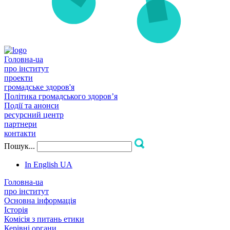
Головна-ua
про інститут
проекти
громадське здоров'я
Політика громадського здоров’я
Події та анонси
ресурсний центр
партнери
контакти
Пошук...
In English
UA
Головна-ua
про інститут
Основна інформація
Історія
Комісія з питань етики
Керівні органи