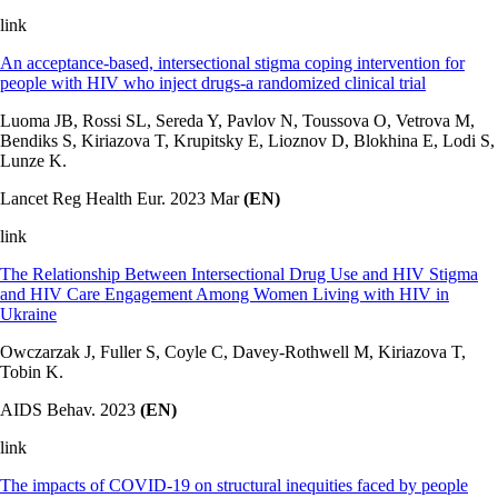
link
An acceptance-based, intersectional stigma coping intervention for
people with HIV who inject drugs-a randomized clinical trial
Luoma JB, Rossi SL, Sereda Y, Pavlov N, Toussova O, Vetrova M,
Bendiks S, Kiriazova T, Krupitsky E, Lioznov D, Blokhina E, Lodi S,
Lunze K.
Lancet Reg Health Eur. 2023 Mar
(EN)
link
The Relationship Between Intersectional Drug Use and HIV Stigma
and HIV Care Engagement Among Women Living with HIV in
Ukraine
Owczarzak J, Fuller S, Coyle C, Davey-Rothwell M, Kiriazova T,
Tobin K.
AIDS Behav. 2023
(EN)
link
The impacts of COVID-19 on structural inequities faced by people