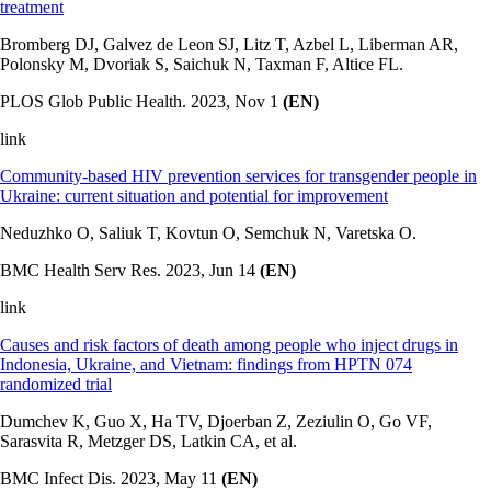
treatment
Bromberg DJ, Galvez de Leon SJ, Litz T, Azbel L, Liberman AR,
Polonsky M, Dvoriak S, Saichuk N, Taxman F, Altice FL.
PLOS Glob Public Health. 2023, Nov 1
(EN)
link
Community-based HIV prevention services for transgender people in
Ukraine: current situation and potential for improvement
Neduzhko O, Saliuk T, Kovtun O, Semchuk N, Varetska O.
BMC Health Serv Res. 2023, Jun 14
(EN)
link
Causes and risk factors of death among people who inject drugs in
Indonesia, Ukraine, and Vietnam: findings from HPTN 074
randomized trial
Dumchev K, Guo X, Ha TV, Djoerban Z, Zeziulin O, Go VF,
Sarasvita R, Metzger DS, Latkin CA, et al.
BMC Infect Dis. 2023, May 11
(EN)