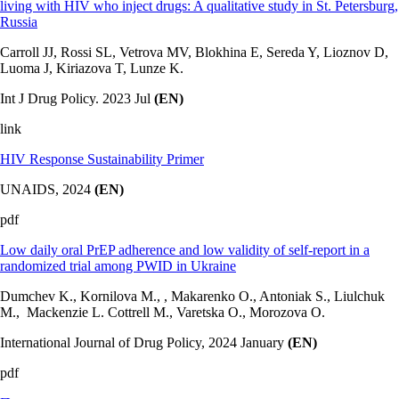
living with HIV who inject drugs: A qualitative study in St. Petersburg,
Russia
Carroll JJ, Rossi SL, Vetrova MV, Blokhina E, Sereda Y, Lioznov D,
Luoma J, Kiriazova T, Lunze K.
Int J Drug Policy. 2023 Jul
(EN)
link
HIV Response Sustainability Primer
UNAIDS, 2024
(EN)
pdf
Low daily oral PrEP adherence and low validity of self-report in a
randomized trial among PWID in Ukraine
Dumchev K., Kornilova M., , Makarenko O., Antoniak S., Liulchuk
M., Mackenzie L. Cottrell M., Varetska O., Morozova O.
International Journal of Drug Policy, 2024 January
(EN)
pdf