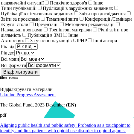
надзвичайні ситуації
Психічне здоров'я
Інше
Типи публікацій:
Публікації в зарубіжних виданнях
Публікації в вітчизняних виданнях
Звіти про дослідження
Звіти за проектами
Тематичні звіти
Конференції /Семінари
/Круглі столи
Презентації
Методичні рекомендації
Навчальні програми
Тренінгові матеріали
Річні звіти про
діяльність
Публікації в ЗМІ
Інше
Авторство:
За участю науковців UIPHP
Інші автори
Рік від:
Рік до:
Всі мови
Всі формати
filter_events
Відфільтрувати матеріали
Ukraine Progress Assessment
The Global Fund, 2023 Desember
(EN)
pdf
Aligning public health and public safety: Probation as a touchpoint to
identify and link patients with opioid use disorder to opioid agonist