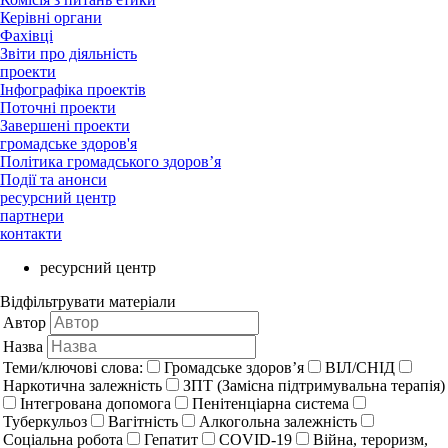
Керівні органи
Фахівці
Звіти про діяльність
проекти
Інфографіка проектів
Поточні проекти
Завершені проекти
громадське здоров'я
Політика громадського здоров’я
Події та анонси
ресурсний центр
партнери
контакти
ресурсний центр
Відфільтрувати матеріали
Автор
Назва
Теми/ключові слова:
Громадське здоров’я
ВІЛ/СНІД
Наркотична залежність
ЗПТ (Замісна підтримувальна терапія)
Інтегрована допомога
Пенітенціарна система
Туберкульоз
Вагітність
Алкогольна залежність
Соціальна робота
Гепатит
COVID-19
Війна, тероризм,