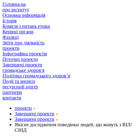
Головна-ua
про інститут
Основна інформація
Історія
Комісія з питань етики
Керівні органи
Фахівці
Звіти про діяльність
проекти
Інфографіка проектів
Поточні проекти
Завершені проекти
громадське здоров'я
Політика громадського здоров’я
Події та анонси
ресурсний центр
партнери
контакти
проекти
Завершені проекти
Завершені проекти
Якісне дослідження поведінки людей, що живуть з ВІЛ/
СНІД