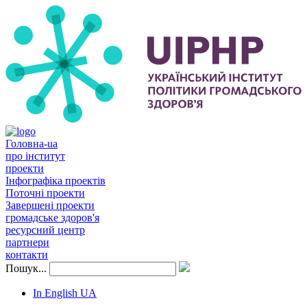
Головна-ua
про інститут
проекти
Інфографіка проектів
Поточні проекти
Завершені проекти
громадське здоров'я
ресурсний центр
партнери
контакти
Пошук...
In English
UA