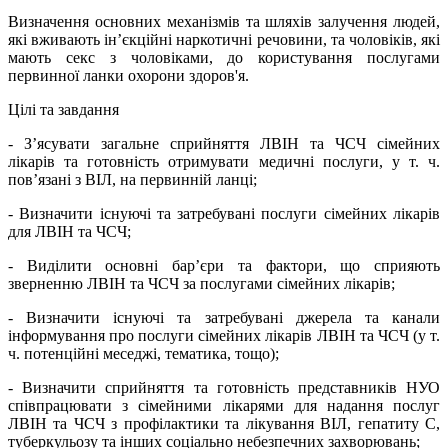
Визначення основних механізмів та шляхів залучення людей,
які вживають ін’єкційні наркотичні речовини, та чоловіків, які
мають секс з чоловіками, до користування послугами
первинної ланки охорони здоров'я.
Цілі та завдання
- З’ясувати загальне сприйняття ЛВІН та ЧСЧ сімейних
лікарів та готовність отримувати медичні послуги, у т. ч.
пов’язані з ВІЛ, на первинній ланці;
- Визначити існуючі та затребувані послуги сімейних лікарів
для ЛВІН та ЧСЧ;
- Виділити основні бар’єри та фактори, що сприяють
зверненню ЛВІН та ЧСЧ за послугами сімейних лікарів;
- Визначити існуючі та затребувані джерела та канали
інформування про послуги сімейних лікарів ЛВІН та ЧСЧ (у т.
ч. потенційні меседжі, тематика, тощо);
- Визначити сприйняття та готовність представників НУО
співпрацювати з сімейними лікарями для надання послуг
ЛВІН та ЧСЧ з профілактики та лікування ВІЛ, гепатиту С,
туберкульозу та інших соціально небезпечних захворювань;