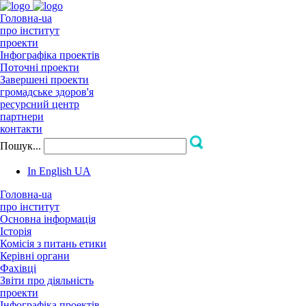
Головна-ua
про інститут
проекти
Інфографіка проектів
Поточні проекти
Завершені проекти
громадське здоров'я
ресурсний центр
партнери
контакти
Пошук...
In English
UA
Головна-ua
про інститут
Основна інформація
Історія
Комісія з питань етики
Керівні органи
Фахівці
Звіти про діяльність
проекти
Інфографіка проектів