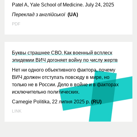
Patel A, Yale School of Medicine. July 24, 2025
Переклад з англійської
(UA)
PDF
Буквы страшнее СВО. Как военный всплеск
эпидемии ВИЧ догоняет войну по числу жертв
Нет ни одного объективного фактора, почему
ВИЧ должен отступать повсюду в мире, но
только не в России. Дело в войне и в факторах
исключительно политических.
Carnegie Politika, 22 липня 2025 р.
(RU)
LINK