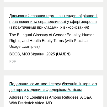
Двомовний словник термінів з гендерної рівності,
прав людини та справедливості у сфері здоров’я
(з практичними прикладами їх використання)
The Bilingual Glossary of Gender Equality, Human
Rights, and Health Equity Terms (with Practical
Usage Examples)
ВООЗ, МОЗ України, 2025
(UA/EN)
PDF
Подолання самотності серед біженців. Інтерв’ю з
доктором медицини Фредеріком Алтісом
Addressing Loneliness Among Refugees. A Q&A
With Frederick Altice, MD