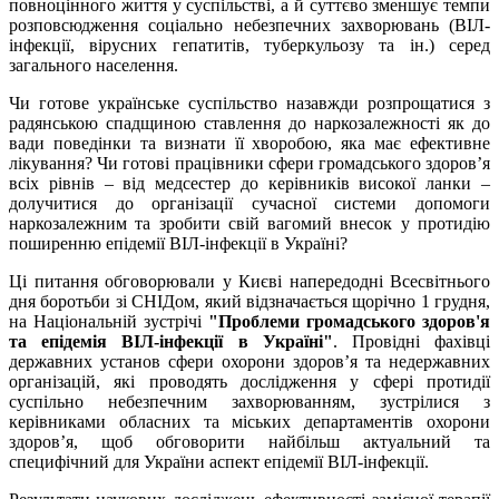
повноцінного життя у суспільстві, а й суттєво зменшує темпи
розповсюдження соціально небезпечних захворювань (ВІЛ-
інфекції, вірусних гепатитів, туберкульозу та ін.) серед
загального населення.
Чи готове українське суспільство назавжди розпрощатися з
радянською спадщиною ставлення до наркозалежності як до
вади поведінки та визнати її хворобою, яка має ефективне
лікування? Чи готові працівники сфери громадського здоров’я
всіх рівнів – від медсестер до керівників високої ланки –
долучитися до організації сучасної системи допомоги
наркозалежним та зробити свій вагомий внесок у протидію
поширенню епідемії ВІЛ-інфекції в Україні?
Ці питання обговорювали у Києві напередодні Всесвітнього
дня боротьби зі СНІДом, який відзначається щорічно 1 грудня,
на Національній зустрічі
"Проблеми громадського здоров'я
та епідемія ВІЛ-інфекції в Україні"
. Провідні фахівці
державних установ сфери охорони здоров’я та недержавних
організацій, які проводять дослідження у сфері протидії
суспільно небезпечним захворюванням, зустрілися з
керівниками обласних та міських департаментів охорони
здоров’я, щоб обговорити найбільш актуальний та
специфічний для України аспект епідемії ВІЛ-інфекції.