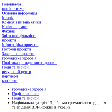
Головна-ua
про інститут
Основна інформація
Історія
Комісія з питань етики
Керівні органи
Фахівці
Звіти про діяльність
проекти
Інфографіка проектів
Поточні проекти
Завершені проекти
громадське здоров'я
Політика громадського здоров’я
Події та анонси
ресурсний центр
партнери
контакти
громадське здоров'я
Події та анонси
Події та анонси
Національна зустріч "Проблеми громадського здоров'я
та епідемія ВІЛ-інфекції в Україні"