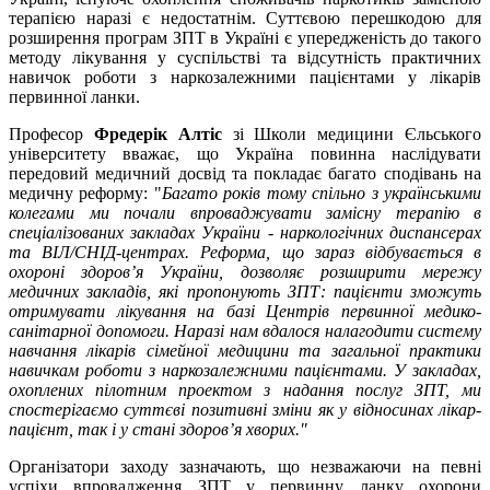
терапією наразі є недостатнім. Суттєвою перешкодою для
розширення програм ЗПТ в Україні є упередженість до такого
методу лікування у суспільстві та відсутність практичних
навичок роботи з наркозалежними пацієнтами у лікарів
первинної ланки.
Професор
Фредерік Алтіс
зі Школи медицини Єльського
університету вважає, що Україна повинна наслідувати
передовий медичний досвід та покладає багато сподівань на
медичну реформу: "
Багато років тому спільно з українськими
колегами ми почали впроваджувати замісну терапію в
спеціалізованих закладах України - наркологічних диспансерах
та ВІЛ/СНІД-центрах. Реформа, що зараз відбувається в
охороні здоров’я України, дозволяє розширити мережу
медичних закладів, які пропонують ЗПТ: пацієнти зможуть
отримувати лікування на базі Центрів первинної медико-
санітарної допомоги. Наразі нам вдалося налагодити систему
навчання лікарів сімейної медицини та загальної практики
навичкам роботи з наркозалежними пацієнтами. У закладах,
охоплених пілотним проектом з надання послуг ЗПТ, ми
спостерігаємо суттєві позитивні зміни як у відносинах лікар-
пацієнт, так і у стані здоров’я хворих."
Організатори заходу зазначають, що незважаючи на певні
успіхи впровадження ЗПТ у первинну ланку охорони