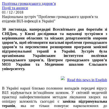
Політика громадського здоров’я
Події та анонси
01 / 12 / 2018
Національна зустріч "Проблеми громадського здоров'я та
епідемія ВІЛ-інфекції в Україні"
30 листопада, напередодні Всесвітнього дня боротьби зі
СНІДом, у Києві дослідники та науковці зустрілися з
керівниками обласних та міських департаментів охорони
здоров’я, щоб обговорити нагальні проблеми громадського
здоров’я та перспективи розширення програми замісної
підтримувальної терапії в Україні. Зустріч була
організована Українським інститутом політики
громадського здоров'я, Центром громадського здоров’я
МОЗ України та Медичною школою Єльського
університету.
Read this news in English
В Україні наразі близько половини випадків передачі вірусу
ВІЛ відбувається ін’єкційним шляхом. У світовій медичній
практиці найефективнішим методом лікування хворих на
опіоїдну залежність сьогодні є
замісна підтримувальна
терапія
, яка не тільки повертає наркозалежних до