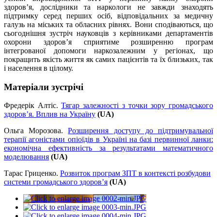
здоров’я, дослідники та наркологи не завжди знаходять
підтримку серед перших осіб, відповідальних за медичну
галузь на міських та обласних рівнях. Вони сподіваються, що
сьогоднішня зустріч науковців з керівниками департаментів
охорони здоров’я сприятиме розширенню програм
інтегрованої допомоги наркозалежним у регіонах, що
покращить якість життя як самих пацієнтів та їх близьких, так
і населення в цілому.
Матеріали зустрічі
Фредерік Алтіс.
Тягар залежності з точки зору громадського
здоров’я. Вплив на Україну
(UA)
Ольга Морозова.
Розширення доступу до підтримувальної
терапії агоністами опіоїдів в Україні на базі первинної ланки:
економічна ефективність за результатами математичного
моделювання
(UA)
Тарас Гриценко.
Розвиток програм ЗПТ в контексті розбудови
системи громадського здоров’я
(UA)