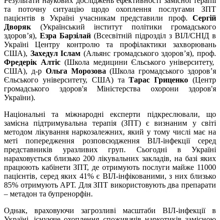
Результати наукових досліджень ефективності замісної терапії
та поточну ситуацію щодо охоплення послугами ЗПТ
пацієнтів в Україні учасникам представили проф.
Сергій
Дворяк
(Український інститут політики громадського
здоров’я),
Езра Барзілай
(Всесвітній підрозділ з ВІЛ/СНІД в
Україні Центру контролю та профілактики захворювань
США),
Захедул Іслам
(Альянс громадського здоров’я), проф.
Фредерік Алтіс
(Школа медицини Єльського університету,
США), д-р
Ольга Морозова
(Школа громадського здоров’я
Єльського університету, США) та
Тарас Гриценко
(Центр
громадського здоров'я Міністерства охорони здоров'я
України).
Національні та міжнародні експерти підкреслювали, що
замісна підтримувальна терапія (ЗПТ) є визнаним у світі
методом лікування наркозалежних, який у тому числі має на
меті попередження розповсюдження ВІЛ-інфекції серед
представників уразливих груп. Сьогодні в Україні
нараховується близько 200 лікувальних закладів, на базі яких
працюють кабінети ЗПТ, де отримують послуги майже 11000
пацієнтів, серед яких 41% є ВІЛ-інфікованими, з них близько
85% отримують АРТ. Для ЗПТ використовують два препарати
– метадон та бупренорфін.
Однак, враховуючи загрозливі масштаби ВІЛ-інфекції в
Україні, існуюче охоплення споживачів наркотиків замісною