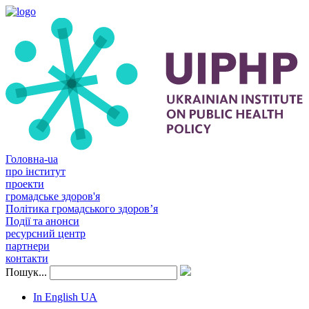
Головна-ua
про інститут
проекти
громадське здоров'я
Політика громадського здоров’я
Події та анонси
ресурсний центр
партнери
контакти
Пошук...
In English
UA