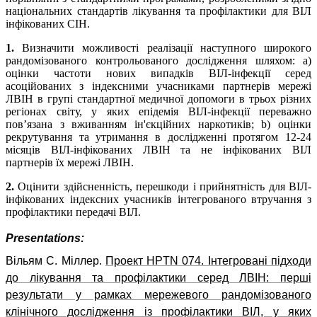
національних стандартів лікування та профілактики для ВІЛ
інфікованих СІН.
1.
Визначити можливості реалізації наступного широкого
рандомізованого контрольованого дослідження шляхом: а)
оцінки частоти нових випадків ВІЛ-інфекції серед
асоційованих з індексними учасниками партнерів мережі
ЛВІН в групі стандартної медичної допомоги в трьох різних
регіонах світу, у яких епідемія ВІЛ-інфекції переважно
пов’язана з вживанням ін'єкційних наркотиків; b) оцінки
рекрутування та утримання в дослідженні протягом 12-24
місяців ВІЛ-інфікованих ЛВІН та не інфікованих ВІЛ
партнерів їх мережі ЛВІН.
2.
Оцінити здійсненність, перешкоди і прийнятність для ВІЛ-
інфікованих індексних учасників інтегрованого втручання з
профілактики передачі ВІЛ.
Presentations:
Вільям С. Міллер.
Проект HPTN 074. Інтегровані підходи
до лікування та профілактики серед ЛВІН: перші
результати у рамках мережевого рандомізованого
клінічного дослідження із профілактики ВІЛ, у яких