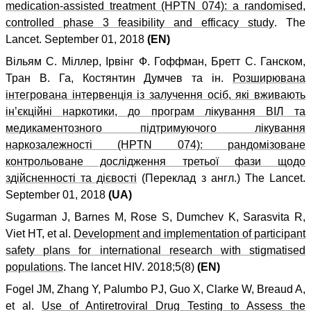
medication-assisted treatment (HPTN 074): a randomised,
controlled phase 3 feasibility and efficacy study
.
The
Lancet.
September 01,
2018
(EN)
Вільям С. Міллер, Ірвінг Ф. Гоффман, Бретт С. Ганском,
Тран В. Га, Костянтин Думчев та ін.
Розширювана
інтегрована інтервенція із залучення осіб, які вживають
ін’єкційні наркотики, до програм лікування ВІЛ та
медикаментозного підтримуючого лікування
наркозалежності (HPTN 074): рандомізоване
контрольоване дослідження третьої фази щодо
здійсненності та дієвості
(Переклад з англ.) The Lancet.
September 01, 2018
(UA)
Sugarman J, Barnes M, Rose S, Dumchev K, Sarasvita R,
Viet HT, et al.
Development and implementation of participant
safety plans for international research with stigmatised
populations
. The lancet HIV. 2018;5(8)
(EN)
Fogel JM, Zhang Y, Palumbo PJ, Guo X, Clarke W, Breaud A,
et al.
Use of Antiretroviral Drug Testing to Assess the