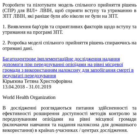
Розробити та пілотувати модель спільного прийняття рішень
(СПР) для ВІЛ+ ЛВІН, щоб сприяти вступу та утриманню в
ЗПТ ЛВІН, які раніше були або ніколи не були на ЗПТ.
1. Виявлення бар'єрів та сприятливих факторів щодо вступу та
утримання на програмі ЗПТ.
2. Розробка моделі спільного прийняття рішень спираючись на
отримані дані.
Багатоцентрове імплементаційне дослідження надання
допомоги при передозуванні опіоїдами на рівні місцевої
громади з використанням налоксону для запобігання смерті в
результаті передозування
Кірьязова Тетяна Христофорівна
13.04.2018 - 31.01.2019
World Health Organization
В дослідженні розглядаються питання здійсненності та
ефективності розширення доступності методів контролю за
передозуванням опіоїдами на рівні місцевої громади
(включаючи навчання та надання налоксона для домашнього
використання) в країнах-учасниках / центрах дослідження.