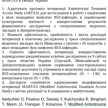
MARTAS в умовах України
1. Адаптувати протокол інтервенції Antiretroviral Treatment
Access Study (ARTAS) для застосування в роботі з пацієнтами
у яких нещодавно виявлено ВІЛ-інфекцію, в українському
культурному контексті з використанням результатів
формативного дослідження у спеціалізованих медичних
закладах в Дніпропетровську.
2. Вивчити здійсненність, прийнятність і якість реалізації
інтервенції в пілотному дослідженні у трьох спеціалізованих
медичних закладах міста Миколаєва з групою з 30 пацієнтів, у
яких нещодавно було виявлено ВІЛ-інфекцію.
3. Оцінити ефективність інтервенції, використовуючи
індивідуальне рандомізоване клінічне дослідження на 9 сайтах
у трьох областях України (Одеській, Миколаївській та
Дніпропетровській) шляхом порівняння спостережуваних
показників залучення та утримання в медичному нагляді серед
ВІЛ-позитивних учасників інтервенційної (N = 138) та
контрольної групи (N = 138).
4. Дослідити сприйняття одержувачами модифікованої
інтервенції MARTAS (Modified Antiretroviral Treatment Access
Study) з метою реалізації та її поширення у майбутньому.
Neduzhko O, Postnov O, Sereda Y, Kulchynska R, Bingham
T, Myers JJ, Flanigan T, Kiriazova T.
Modified Antiretroviral