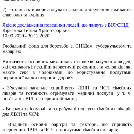
2) готовність використовувати ліки для лікування вживання
алкоголю та куріння
Якісне дослідження поведінки людей, що живуть з ВІЛ/СНІД
Кірьязова Тетяна Христофорівна
10.09.2020 - 30.12.2020
Глобальний фонд для боротьби зі СНІДом, туберкульозом та
малярією
Визначення основних механізмів та шляхів залучення людей,
які вживають ін’єкційні наркотичні речовини, та чоловіків, які
мають секс з чоловіками, до користування послугами
первинної ланки охорони здоров'я.
- З’ясувати загальне сприйняття ЛВІН та ЧСЧ сімейних
лікарів та готовність отримувати медичні послуги, у т. ч.
пов’язані з ВІЛ, на первинній ланці;
- Визначити існуючі та затребувані послуги сімейних лікарів
для ЛВІН та ЧСЧ;
- Виділити основні бар’єри та фактори, що сприяють
зверненню ЛВІН та ЧСЧ за послугами сімейних лікарів;