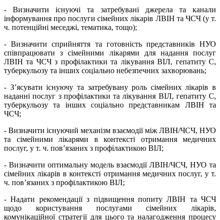
- Визначити існуючі та затребувані джерела та канали
інформування про послуги сімейних лікарів ЛВІН та ЧСЧ (у т.
ч. потенційні меседжі, тематика, тощо);
- Визначити сприйняття та готовність представників НУО
співпрацювати з сімейними лікарями для надання послуг
ЛВІН та ЧСЧ з профілактики та лікування ВІЛ, гепатиту С,
туберкульозу та інших соціально небезпечних захворювань;
- З’ясувати існуючу та затребувану роль сімейних лікарів в
наданні послуг з профілактики та лікування ВІЛ, гепатиту С,
туберкульозу та інших соціально представникам ЛВІН та
ЧСЧ;
- Визначити існуючий механізм взаємодії між ЛВІН/ЧСЧ, НУО
та сімейними лікарями в контексті отримання медичних
послуг, у т. ч. пов’язаних з профілактикою ВІЛ;
- Визначити оптимальну модель взаємодії ЛВІН/ЧСЧ, НУО та
сімейних лікарів в контексті отримання медичних послуг, у т.
ч. пов’язаних з профілактикою ВІЛ;
- Надати рекомендації з підвищення попиту ЛВІН та ЧСЧ
щодо користування послугами сімейних лікарів,
комунікаційної стратегії для цього та налагодження процесу