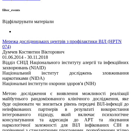
filter_events
Відфільтрувати матеріали
Мережа дослідницьких центрів з профілактики ВІЛ (HPTN
074)
Думчев Костянтин Вікторович
01.06.2014 - 30.11.2018
Відділ СНІД Національного інституту алергії та інфекційних
захворювань (NIAID)
Національний інститут досліджень зловживання
наркотиками (NIDA)
Національні інститути охорони здоров'я (NIH)
Метою дослідження є виявлення можливості реалізації
майбутнього рандомізованого клінічного дослідження, яке
буде оцінювати чи знизиться рівень передачі ВІЛ-інфекції до
неінфікованих партнерів в результаті використання
інтегрованого підходу, який включає психологічне
консультування та адресація до АРТ та лікування
наркологічної залежності для ВІЛ інфікованих СІН в
порівнянні з стандартними програмами, розробленими згідно