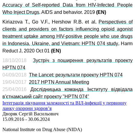
Accuracy of Self-reported Data from HIV-Infected People
Who Inject Drugs
. AIDS and behavior. 2019
(EN)
Kiriazova T., Go V.F., Hershow R.B. et al
.
Perspectives of
clients and providers on factors influencing opioid agonist
treatment uptake among HIV-positive people who use drugs
in Indonesia, Ukraine, and Vietnam: HPTN 074 study
.
Harm
Reduct J, 2020 Oct 01
(EN)
18/10/2018
Зустріч з поширення результатів проекту
HPTN 074
04/09/2018
The Lancet: результати проекту HPTN 074
19/04/2017
2017 HPTN Annual Meeting
25
/0
4
/201
6
Дослідницька команда Інституту відвідала
в'єтнамський сайт проекту "HPTN 074"
Інтеграція лікування залежності та ВІЛ-інфекції у первинну
ланку охорони здоров’я
Дворяк Сергій Васильович
15.09.2016 - 30.06.2024
National Institute on Drug Abuse (NIDA)