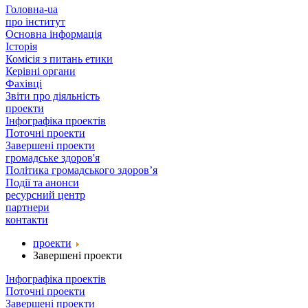
Головна-ua
про інститут
Основна інформація
Історія
Комісія з питань етики
Керівні органи
Фахівці
Звіти про діяльність
проекти
Інфографіка проектів
Поточні проекти
Завершені проекти
громадське здоров'я
Політика громадського здоров’я
Події та анонси
ресурсний центр
партнери
контакти
проекти
Завершені проекти
Інфографіка проектів
Поточні проекти
Завершені проекти