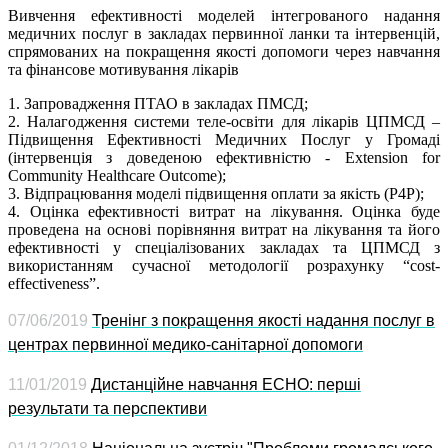
Вивчення ефективності моделей інтегрованого надання
медичних послуг в закладах первинної ланки та інтервенцій,
спрямованих на покращення якості допомоги через навчання
та фінансове мотивування лікарів
1. Запровадження ПТАО в закладах ПМСД;
2. Налагодження системи теле-освіти для лікарів ЦПМСД –
Підвищення Ефективності Медичних Послуг у Громаді
(інтервенція з доведеною ефективністю - Extension for
Community Healthcare Outcome);
3. Відпрацювання моделі підвищення оплати за якість (P4P);
4. Оцінка ефективності витрат на лікування. Оцінка буде
проведена на основі порівняння витрат на лікування та його
ефективності у спеціалізованих закладах та ЦПМСД з
використанням сучасної методології розрахунку “cost-
effectiveness”.
07/06/2019
Тренінг з покращення якості надання послуг в
центрах первинної медико-санітарної допомоги
11/01/2019
Дистанційне навчання ECHO: перші
результати та перспективи