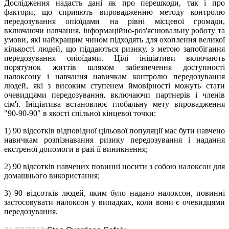
Дослідження надасть дані як про перешкоди, так і про
фактори, що сприяють впровадженню методу контролю
передозування опіоїдами на рівні місцевої громади,
включаючи навчання, інформаційно-роз'яснювальну роботу та
умови, які найкращим чином підходять для охоплення великої
кількості людей, що піддаються ризику, з метою запобігання
передозування опіоїдами. Цілі ініціативи включають
порятунок життів шляхом забезпечення доступності
налоксону і навчання навичкам контролю передозування
людей, які з високим ступенем ймовірності можуть стати
очевидцями передозування, включаючи партнерів і членів
сім'ї. Ініціатива встановлює глобальну мету впровадження
"90-90-90" в якості спільної кінцевої точки:
1) 90 відсотків відповідної цільової популяції має бути навчено
навичкам розпізнавання ризику передозування і надання
екстреної допомоги в разі її виникнення;
2) 90 відсотків навчених повинні носити з собою налоксон для
домашнього використання;
3) 90 відсотків людей, яким було надано налоксон, повинні
застосовувати налоксон у випадках, коли вони є очевидцями
передозування.