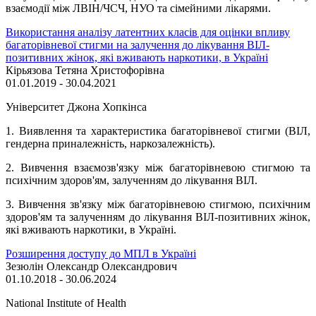
взаємодії між ЛВІН/ЧСЧ, НУО та сімейними лікарями.
Використання аналізу латентних класів для оцінки впливу
багаторівневої стигми на залучення до лікування ВІЛ-
позитивних жінок, які вживають наркотики, в Україні
Кірьязова Тетяна Христофорівна
01.01.2019 - 30.04.2021
Університет Джона Хопкінса
1. Виявлення та характеристика багаторівневої стигми (ВІЛ,
гендерна приналежність, наркозалежність).
2. Вивчення взаємозв'язку між багаторівневою стигмою та
психічним здоров'ям, залученням до лікування ВІЛ.
3. Вивчення зв'язку між багаторівневою стигмою, психічним
здоров'ям та залученням до лікування ВІЛ-позитивних жінок,
які вживають наркотики, в Україні.
Розширення доступу до МПЛ в Україні
Зезюлін Олександр Олександрович
01.10.2018 - 30.06.2024
National Institute of Health