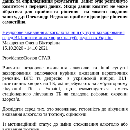
даних та оприлюднення результатів. Запит буде розглянуто
комітетом з передачі даних. Якщо даний комітет не може
зібратися для прийняття рішення на момент подання
запиту, д-р Олександр Недужко прийме відповідне рішення
самостійно.
Нездорове вживання алкоголю та інші супутні захворювання
серед ВІЛ-позитивних хворих на туберкульоз в Україні
Макаренко Олена Вікторівна
15.10.2020 - 14.10.2021
Providence/Boston CFAR
Вивчити нездорове вживання алкоголю та інші супутні
захворювання, включаючи куріння, вживання наркотичних
речовин, ВГС та депресію, в українській вибірці ВІЛ-
позитивних хворих на ТБ, які перебувають на амбулаторному
лікуванні ТБ в Україні, що рекомендується замість
стаціонарного лікування ТБ як складова реформи охорони
здоров’я.
Дослідити серед тих, хто зловживає, готовність до лікування
вживання алкоголю та тютюну, оцінюючи
1) мотиваційний статус до зміни споживання алкоголю або
вживання тютюну