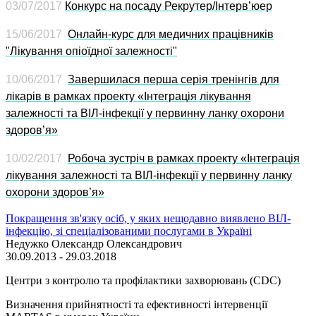
03/07/2017
Конкурс на посаду Рекрутер/Інтерв’юер
15/06/2017
Онлайн-курс для медичних працівників
"Лікування опіоїдної залежності"
10/06/2017
Завершилася перша серія тренінгів для
лікарів в рамках проекту «Інтеграція лікування
залежності та ВІЛ-інфекції у первинну ланку охорони
здоров’я»
10/02/2017
Робоча зустріч в рамках проекту «Інтеграція
лікування залежності та ВІЛ-інфекції у первинну ланку
охорони здоров’я»
Покращення зв'язку осіб, у яких нещодавно виявлено ВІЛ-
інфекцію, зі спеціалізованими послугами в Україні
Недужко Олександр Олександрович
30.09.2013 - 29.03.2018
Центри з контролю та профілактики захворювань (CDC)
Визначення прийнятності та ефективності інтервенції