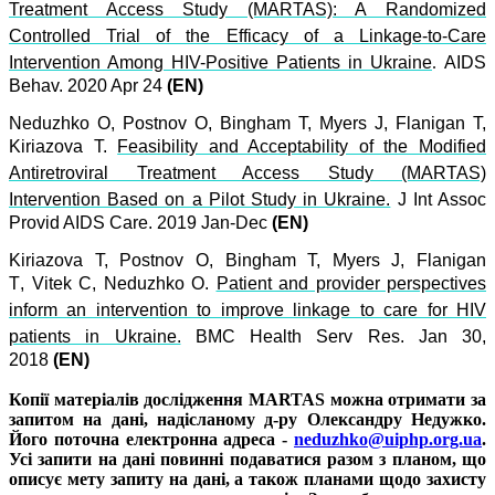
Treatment Access Study (MARTAS): A Randomized
Controlled Trial of the Efficacy of a Linkage-to-Care
Intervention Among HIV-Positive Patients in Ukraine
.
AIDS
Behav. 2020 Apr 24
(EN)
Neduzhko O, Postnov O, Bingham T, Myers J, Flanigan T,
Kiriazova T.
Feasibility and Acceptability of the Modified
Antiretroviral Treatment Access Study (MARTAS)
Intervention Based on a Pilot Study in Ukraine.
J Int Assoc
Provid AIDS Care. 2019 Jan-Dec
(EN)
Kiriazova T,
Postnov O
,
Bingham T
,
Myers J
,
Flanigan
T
,
Vitek
C,
Neduzhko O.
Patient and provider perspectives
inform an intervention to improve linkage to care for HIV
patients in Ukraine.
BMC Health Serv Res. Jan 30,
2018
(EN)
Копії матеріалів дослідження MARTAS можна отримати за
запитом на дані, надісланому д-ру Олександру Недужко.
Його поточна електронна адреса -
neduzhko@uiphp.org.ua
.
Усі запити на дані повинні подаватися разом з планом, що
описує мету запиту на дані, а також планами щодо захисту