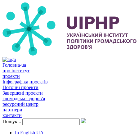
Головна-ua
про інститут
проекти
Інфографіка проектів
Поточні проекти
Завершені проекти
громадське здоров'я
ресурсний центр
партнери
контакти
Пошук...
In English
UA