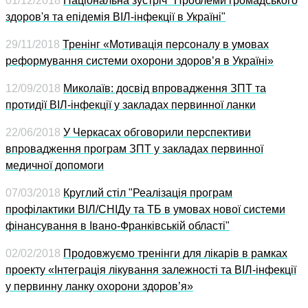
01/12/2018
Національна зустріч "Проблеми громадського
здоров'я та епідемія ВІЛ-інфекції в Україні"
29/11/2018
Тренінг «Мотивація персоналу в умовах
реформування системи охорони здоров’я в Україні»
12/09/2018
Миколаїв: досвід впровадження ЗПТ та
протидії ВІЛ-інфекції у закладах первинної ланки
22/06/2018
У Черкасах обговорили перспективи
впровадження програм ЗПТ у закладах первинної
медичної допомоги
07/03/2018
Круглий стіл "Реалізація програм
профілактики ВІЛ/СНІДу та ТБ в умовах нової системи
фінансування в Івано-Франківській області"
02/02/2018
Продовжуємо тренінги для лікарів в рамках
проекту «Інтеграція лікування залежності та ВІЛ-інфекції
у первинну ланку охорони здоров’я»