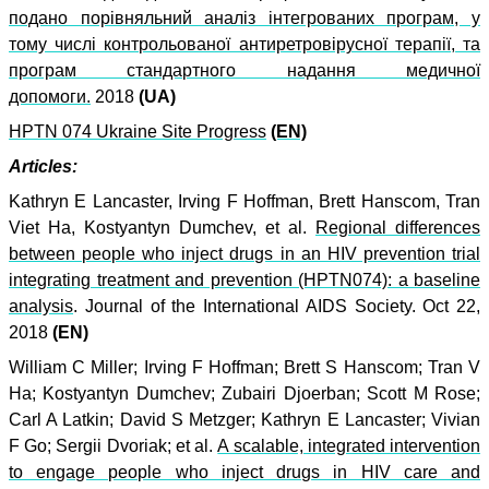
подано порівняльний аналіз інтегрованих програм, у
тому числі контрольованої антиретровірусної терапії, та
програм стандартного надання медичної
допомоги.
2018
(UA)
HPTN 074 Ukraine Site Progress
(EN)
Articles:
Kathryn E Lancaster, Irving F Hoffman, Brett Hanscom, Tran
Viet Ha, Kostyantyn Dumchev, et al.
Regional differences
between people who inject drugs in an HIV prevention trial
integrating treatment and prevention (HPTN074): a baseline
analysis
.
Journal of the International AIDS Society. Oct 22,
2018
(EN)
William C Miller; Irving F Hoffman; Brett S Hanscom; Tran V
Ha; Kostyantyn Dumchev; Zubairi Djoerban; Scott M Rose;
Carl A Latkin; David S Metzger; Kathryn E Lancaster; Vivian
F Go; Sergii Dvoriak;
et al.
A scalable, integrated intervention
to engage people who inject drugs in HIV care and